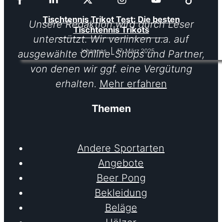
Tischtennis Trikot Test: Die besten
Unsere Redaktion wird durch Leser
Tischtennis Trikots
unterstützt. Wir verlinken u.a. auf
17. März 2025
Johannes
ausgewählte Online-Shops und Partner,
von denen wir ggf. eine Vergütung
erhalten.
Mehr erfahren
Themen
Andere Sportarten
Angebote
Beer Pong
Bekleidung
Beläge