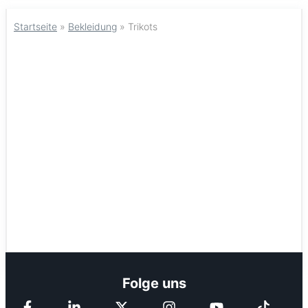
Startseite
»
Bekleidung
»
Trikots
Folge uns