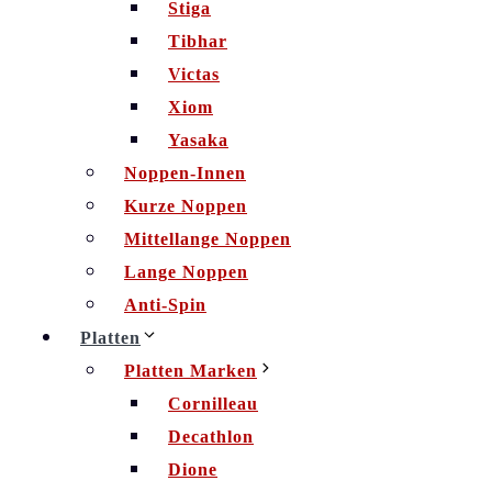
Stiga
Tibhar
Victas
Xiom
Yasaka
Noppen-Innen
Kurze Noppen
Mittellange Noppen
Lange Noppen
Anti-Spin
Platten
Platten Marken
Cornilleau
Decathlon
Dione