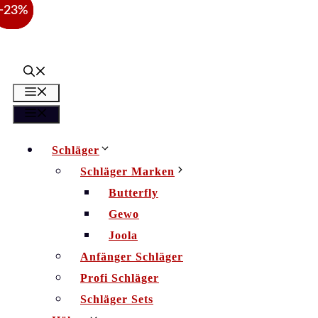
−26%
−26%
−23%
Zum
Inhalt
springen
Menü
Menü
Schläger
Schläger Marken
Butterfly
Gewo
Joola
Anfänger Schläger
Profi Schläger
Schläger Sets