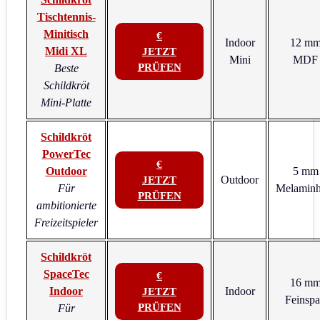
Tischtennis-
Minitisch
€
Indoor
12 m
Midi XL
JETZT
Mini
MDF
PRÜFEN
Beste
Schildkröt
Mini-Platte
Schildkröt
PowerTec
€
Outdoor
5 mm
Outdoor
JETZT
Für
Melaminh
PRÜFEN
ambitionierte
Freizeitspieler
Schildkröt
SpaceTec
€
16 m
Indoor
Indoor
JETZT
Feinsp
PRÜFEN
Für