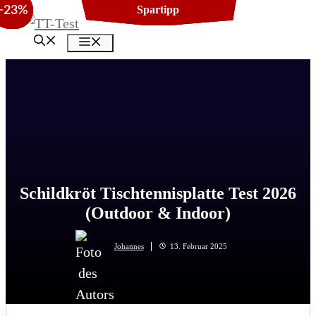
−26%
−26%
−23%
Zum
Inhalt
Menü
springen
Schildkröt Tischtennisplatte Test 2026
(Outdoor & Indoor)
Johannes
13. Februar 2025