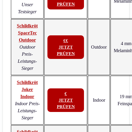
Melaminh
PRÜFEN
Unser
Testsieger
Schildkröt
SpaceTec
Outdoor
€€
4 mm
Outdoor
Outdoor
JETZT
Melaminh
PRÜFEN
Preis-
Leistungs-
Sieger
Schildkröt
Joker
€
Indoor
19 m
Indoor
JETZT
Indoor Preis-
Feinsp
PRÜFEN
Leistungs-
Sieger
Schildkröt