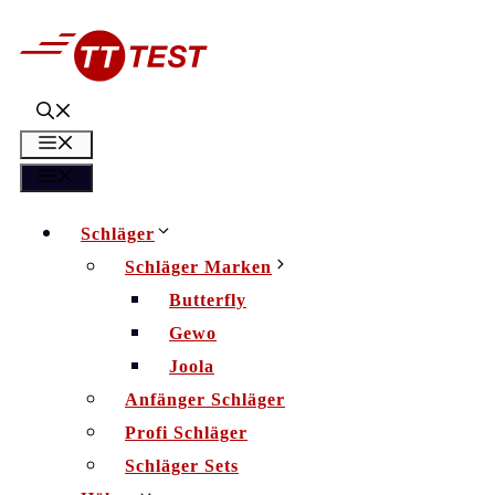
Zum
Inhalt
springen
Menü
Menü
Schläger
Schläger Marken
Butterfly
Gewo
Joola
Anfänger Schläger
Profi Schläger
Schläger Sets