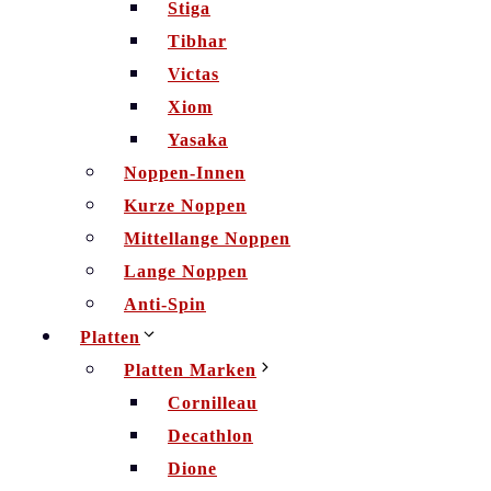
Stiga
Tibhar
Victas
Xiom
Yasaka
Noppen-Innen
Kurze Noppen
Mittellange Noppen
Lange Noppen
Anti-Spin
Platten
Platten Marken
Cornilleau
Decathlon
Dione