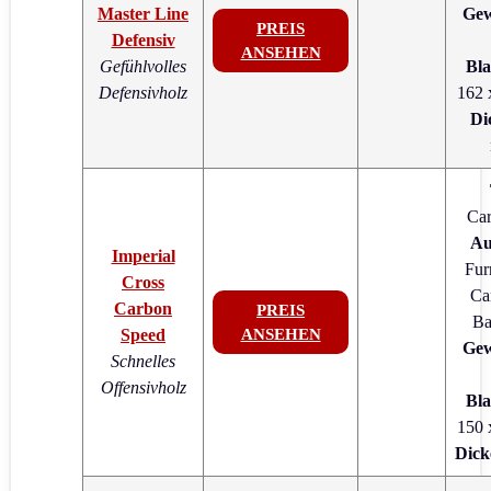
Master Line
Gew
PREIS
Defensiv
ANSEHEN
Gefühlvolles
Bla
Defensivholz
162 
Di
Car
Au
Imperial
Fur
Cross
Ca
Carbon
PREIS
Ba
Speed
ANSEHEN
Gew
Schnelles
Offensivholz
Bla
150 
Dick