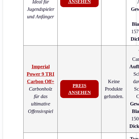
Ideal für
ANSEHEN
Jugendspieler
Gew
und Anfänger
Bla
15
Dic
Car
Imperial
Auf
Power 9 TRI
Sc
Carbon Off+
Keine
da
PREIS
Carbonholz
Produkte
Sc
ANSEHEN
für das
gefunden.
C
ultimative
Gew
Offensivspiel
Bla
15
Dic
Typ