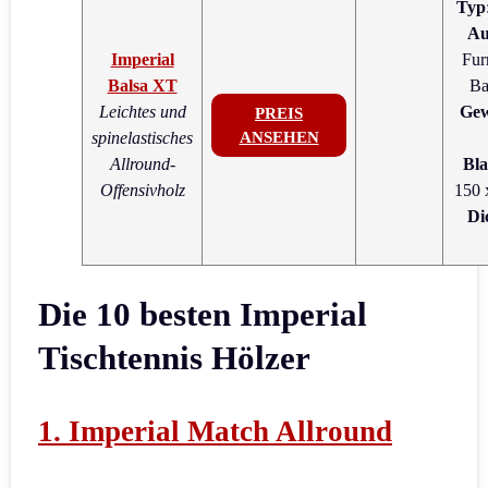
Typ
Au
Imperial
Fur
Balsa XT
Ba
Leichtes und
Gew
PREIS
spinelastisches
ANSEHEN
Allround-
Bla
Offensivholz
150 
Di
Die 10 besten Imperial
Tischtennis Hölzer
1. Imperial Match Allround