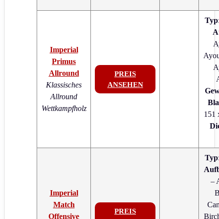
Typ
A
A
Imperial
Ayou
Primus
A
Allround
PREIS
Klassisches
ANSEHEN
Gew
Allround
Bla
Wettkampfholz
151 
Di
Typ
Auf
– 
Imperial
B
Match
Can
PREIS
Offensive
Birc