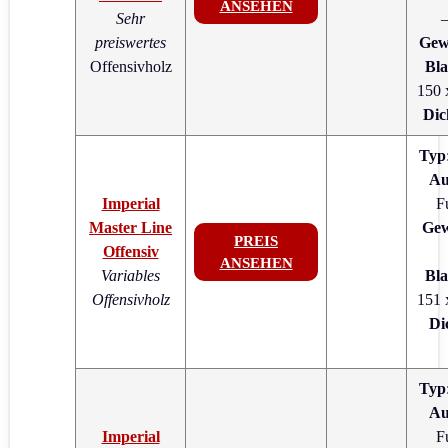
ANSEHEN
Sehr
–
preiswertes
Gew
Offensivholz
Bla
150 
Dic
Typ
Au
Imperial
F
Master Line
Gew
PREIS
Offensiv
ANSEHEN
Variables
Bla
Offensivholz
151 
Di
Typ
Au
Imperial
F