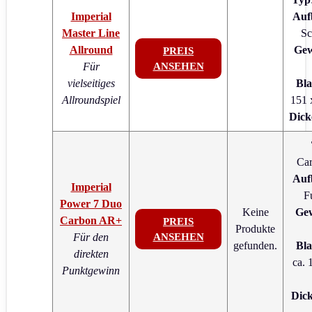
Imperial
Auf
Master Line
Sc
Allround
Gew
PREIS
Für
ANSEHEN
vielseitiges
Bla
Allroundspiel
151 
Dick
Car
Auf
Imperial
F
Power 7 Duo
Keine
Gew
Carbon AR+
PREIS
Produkte
Für den
ANSEHEN
gefunden.
Bla
direkten
ca. 
Punktgewinn
Dic