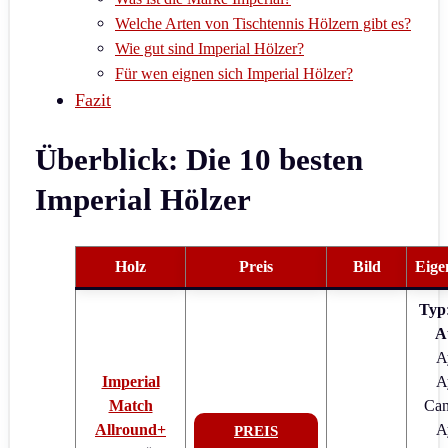
Welche Arten von Tischtennis Hölzern gibt es?
Wie gut sind Imperial Hölzer?
Für wen eignen sich Imperial Hölzer?
Fazit
Überblick: Die 10 besten
Imperial Hölzer
Holz
Preis
Bild
Eige
Typ
A
A
Imperial
A
Match
Can
Allround+
A
PREIS