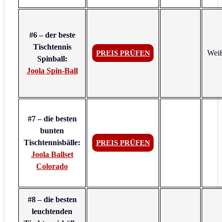
#6 – der beste
Tischtennis
Wei
PREIS PRÜFEN
Spinball:
Joola Spin-Ball
#7 – die besten
bunten
Tischtennisbälle:
PREIS PRÜFEN
Joola Ballset
Colorado
#8 – die besten
leuchtenden