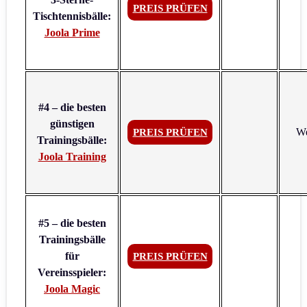
PREIS PRÜFEN
Tischtennisbälle:
Joola Prime
#4 – die besten
günstigen
We
PREIS PRÜFEN
Trainingsbälle:
Joola Training
#5 – die besten
Trainingsbälle
für
PREIS PRÜFEN
Vereinsspieler:
Joola Magic