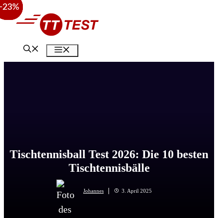
−38%
−38%
−23%
Zum
Inhalt
springen
Menü
Tischtennisball Test 2026: Die 10 besten
Tischtennisbälle
Johannes
3. April 2025