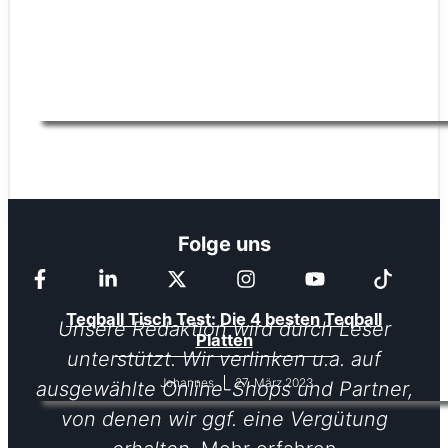
Teqball – Eine Mischung aus Fußball
und Tischtennis
13. September 2023
Yanick
Folge uns
Teqball Tisch Test: Die 4 besten Teqball
Unsere Redaktion wird durch Leser
Platten
unterstützt. Wir verlinken u.a. auf
27. März 2023
Johannes
ausgewählte Online-Shops und Partner,
von denen wir ggf. eine Vergütung