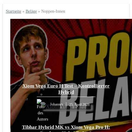
Startseite
»
Beläge
»
Noppen-Innen
Xiom Vega Euro H Test – Kontrollierter
Hybrid
Johannes
25. April 2026
Tibhar Hybrid MK vs Xiom Vega Pro H: