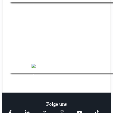
Andro Hexer Powergrip SFX Test &
Alternativen
Johannes
20. April 2025
Folge uns