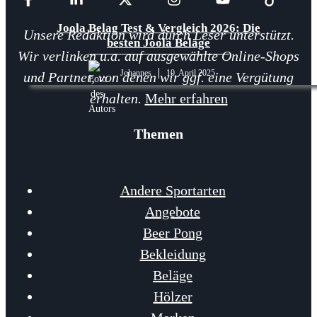
Joola Belag Test & Vergleich 2026: Die
Unsere Redaktion wird durch Leser unterstützt.
besten Joola Beläge
Wir verlinken u.a. auf ausgewählte Online-Shops
Johannes
10. April 2025
und Partner, von denen wir ggf. eine Vergütung
erhalten.
Mehr erfahren
Themen
Andere Sportarten
Angebote
Beer Pong
Bekleidung
Beläge
Hölzer