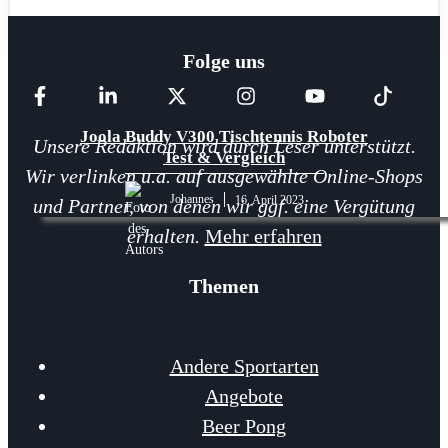
Folge uns
Joola Buddy V300 Tischtennis Roboter
Unsere Redaktion wird durch Leser unterstützt.
Test & Vergleich
Wir verlinken u.a. auf ausgewählte Online-Shops
Johannes
16. April 2023
und Partner, von denen wir ggf. eine Vergütung
erhalten.
Mehr erfahren
Themen
Andere Sportarten
Angebote
Beer Pong