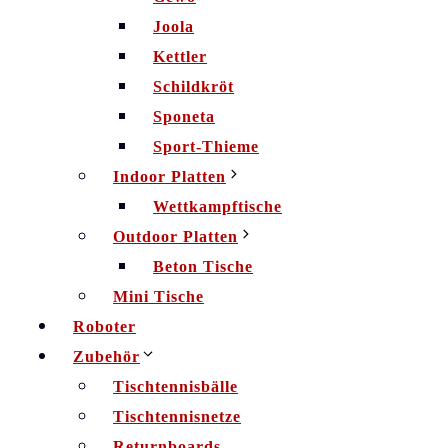
Joola
Kettler
Schildkröt
Sponeta
Sport-Thieme
Indoor Platten
Wettkampftische
Outdoor Platten
Beton Tische
Mini Tische
Roboter
Zubehör
Tischtennisbälle
Tischtennisnetze
Returnboards