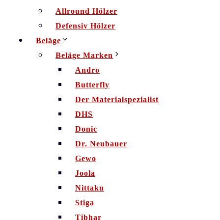
Allround Hölzer
Defensiv Hölzer
Beläge
Beläge Marken
Andro
Butterfly
Der Materialspezialist
DHS
Donic
Dr. Neubauer
Gewo
Joola
Nittaku
Stiga
Tibhar