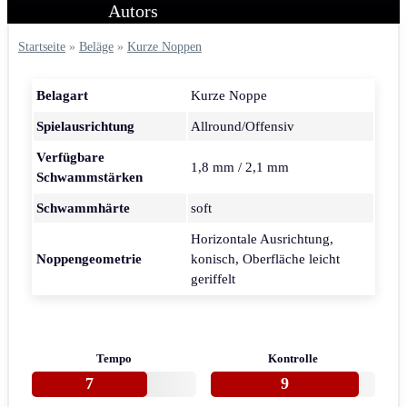
Startseite
»
Beläge
»
Kurze Noppen
Belagart
Kurze Noppe
Spielausrichtung
Allround/Offensiv
Verfügbare
1,8 mm / 2,1 mm
Schwammstärken
Schwammhärte
soft
Horizontale Ausrichtung,
Noppengeometrie
konisch, Oberfläche leicht
geriffelt
Tempo
Kontrolle
7
9