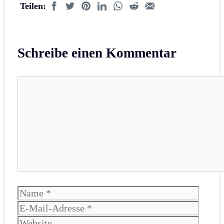
Teilen:
Schreibe einen Kommentar
Kommentar
Name
E-
Mail-
Websi
Adres