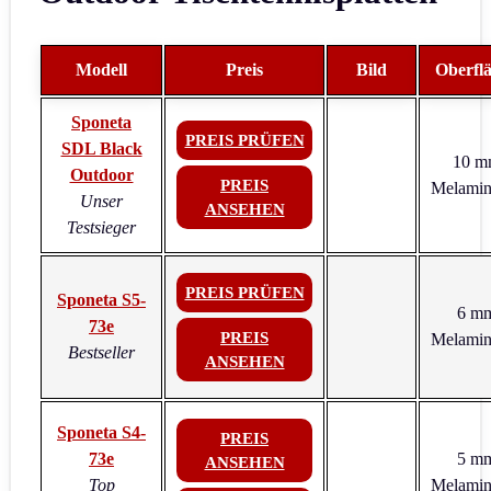
Modell
Preis
Bild
Oberfl
Sponeta
PREIS PRÜFEN
SDL Black
10 m
Outdoor
PREIS
Melamin
Unser
ANSEHEN
Testsieger
PREIS PRÜFEN
Sponeta S5-
6 m
73e
PREIS
Melamin
Bestseller
ANSEHEN
Sponeta S4-
PREIS
73e
5 m
ANSEHEN
Top
Melamin