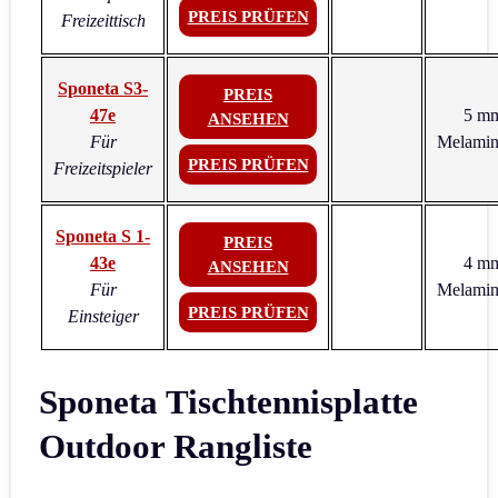
PREIS PRÜFEN
Freizeittisch
Sponeta S3-
PREIS
47e
5 m
ANSEHEN
Für
Melamin
PREIS PRÜFEN
Freizeitspieler
Sponeta S 1-
PREIS
43e
4 m
ANSEHEN
Für
Melamin
PREIS PRÜFEN
Einsteiger
Sponeta Tischtennisplatte
Outdoor Rangliste