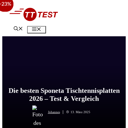
−26%
−26%
−23%
Zum
Inhalt
springen
Menü
Die besten Sponeta Tischtennisplatten
2026 – Test & Vergleich
Johannes
13. März 2025