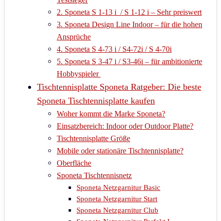
Testsieger
2. Sponeta S 1-13 i / S 1-12 i – Sehr preiswert
3. Sponeta Design Line Indoor – für die hohen
Ansprüche
4. Sponeta S 4-73 i / S4-72i / S 4-70i
5. Sponeta S 3-47 i / S3-46i – für ambitionierte
Hobbyspieler
Tischtennisplatte Sponeta Ratgeber: Die beste
Sponeta Tischtennisplatte kaufen
Woher kommt die Marke Sponeta?
Einsatzbereich: Indoor oder Outdoor Platte?
Tischtennisplatte Größe
Mobile oder stationäre Tischtennisplatte?
Oberfläche
Sponeta Tischtennisnetz
Sponeta Netzgarnitur Basic
Sponeta Netzgarnitur Start
Sponeta Netzgarnitur Club