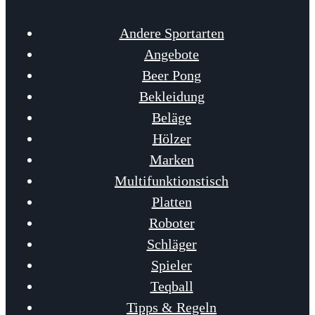
Andere Sportarten
Angebote
Beer Pong
Bekleidung
Beläge
Hölzer
Marken
Multifunktionstisch
Platten
Roboter
Schläger
Spieler
Teqball
Tipps & Regeln