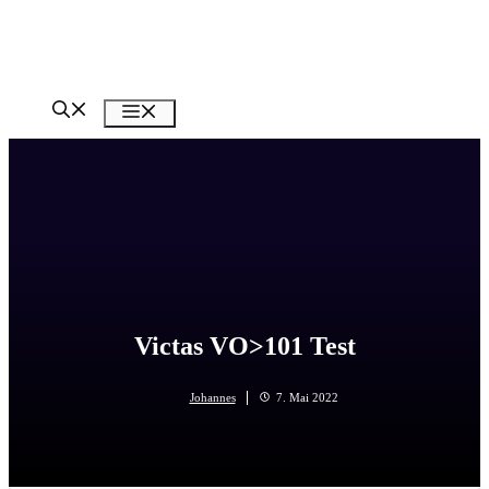
Zum
Inhalt
springen
Menü
Victas VO>101 Test
Johannes
7. Mai 2022