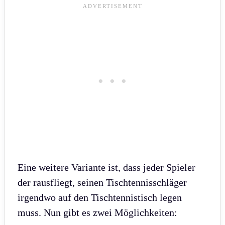
Eine weitere Variante ist, dass jeder Spieler
der rausfliegt, seinen Tischtennisschläger
irgendwo auf den Tischtennistisch legen
muss. Nun gibt es zwei Möglichkeiten: