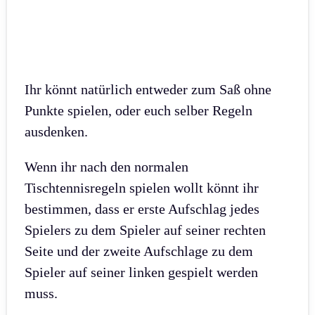
Ihr könnt natürlich entweder zum Saß ohne
Punkte spielen, oder euch selber Regeln
ausdenken.
Wenn ihr nach den normalen
Tischtennisregeln spielen wollt könnt ihr
bestimmen, dass er erste Aufschlag jedes
Spielers zu dem Spieler auf seiner rechten
Seite und der zweite Aufschlage zu dem
Spieler auf seiner linken gespielt werden
muss.