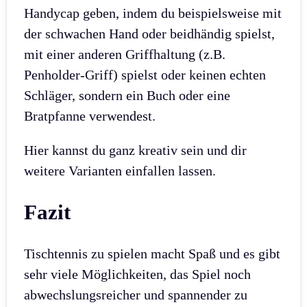
Handycap geben, indem du beispielsweise mit
der schwachen Hand oder beidhändig spielst,
mit einer anderen Griffhaltung (z.B.
Penholder-Griff) spielst oder keinen echten
Schläger, sondern ein Buch oder eine
Bratpfanne verwendest.
Hier kannst du ganz kreativ sein und dir
weitere Varianten einfallen lassen.
Fazit
Tischtennis zu spielen macht Spaß und es gibt
sehr viele Möglichkeiten, das Spiel noch
abwechslungsreicher und spannender zu