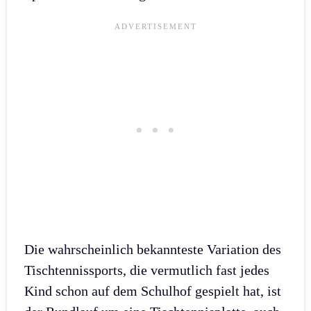
Die wahrscheinlich bekannteste Variation des
Tischtennissports, die vermutlich fast jedes
Kind schon auf dem Schulhof gespielt hat, ist