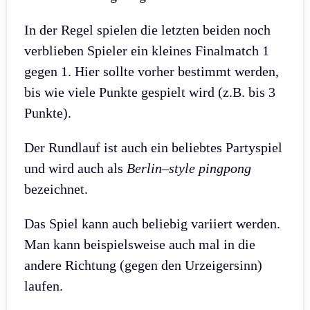
In der Regel spielen die letzten beiden noch
verblieben Spieler ein kleines Finalmatch 1
gegen 1. Hier sollte vorher bestimmt werden,
bis wie viele Punkte gespielt wird (z.B. bis 3
Punkte).
Der Rundlauf ist auch ein beliebtes Partyspiel
und wird auch als
Berlin
–
style pingpong
bezeichnet.
Das Spiel kann auch beliebig variiert werden.
Man kann beispielsweise auch mal in die
andere Richtung (gegen den Urzeigersinn)
laufen.