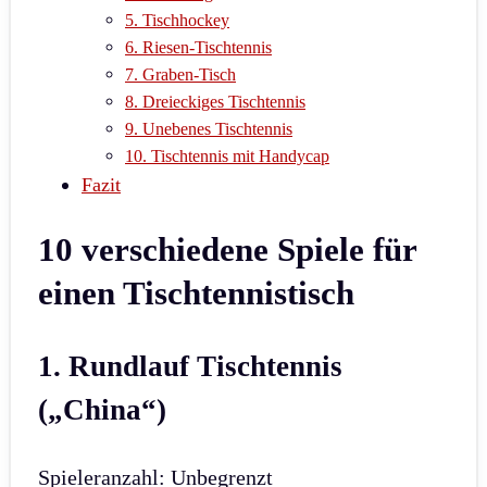
5. Tischhockey
6. Riesen-Tischtennis
7. Graben-Tisch
8. Dreieckiges Tischtennis
9. Unebenes Tischtennis
10. Tischtennis mit Handycap
Fazit
10 verschiedene Spiele für
einen Tischtennistisch
1. Rundlauf Tischtennis
(„China“)
Spieleranzahl: Unbegrenzt