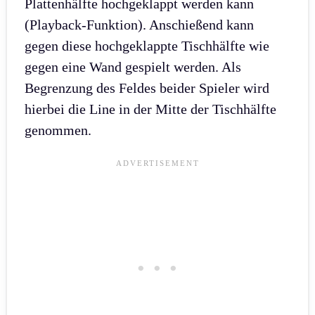
Plattenhälfte hochgeklappt werden kann
(Playback-Funktion). Anschießend kann
gegen diese hochgeklappte Tischhälfte wie
gegen eine Wand gespielt werden. Als
Begrenzung des Feldes beider Spieler wird
hierbei die Line in der Mitte der Tischhälfte
genommen.