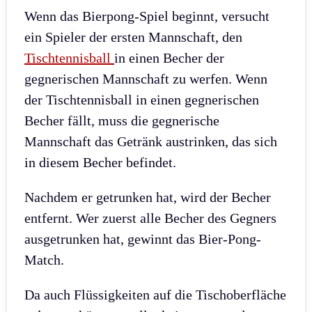
Wenn das Bierpong-Spiel beginnt, versucht
ein Spieler der ersten Mannschaft, den
Tischtennisball
in einen Becher der
gegnerischen Mannschaft zu werfen. Wenn
der Tischtennisball in einen gegnerischen
Becher fällt, muss die gegnerische
Mannschaft das Getränk austrinken, das sich
in diesem Becher befindet.
Nachdem er getrunken hat, wird der Becher
entfernt. Wer zuerst alle Becher des Gegners
ausgetrunken hat, gewinnt das Bier-Pong-
Match.
Da auch Flüssigkeiten auf die Tischoberfläche