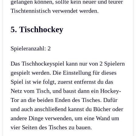
gelangen können, sollte kein neuer und teurer
Tischtennistisch verwendet werden.
5. Tischhockey
Spieleranzahl: 2
Das Tischhockeyspiel kann nur von 2 Spielern
gespielt werden. Die Einstellung für dieses
Spiel ist wie folgt, zuerst entfernst du das
Netz vom Tisch, und baust dann ein Hockey-
Tor an die beiden Enden des Tisches. Dafür
und auch anschließend kannst du Bücher oder
andere Dinge verwenden, um eine Wand um
vier Seiten des Tisches zu bauen.