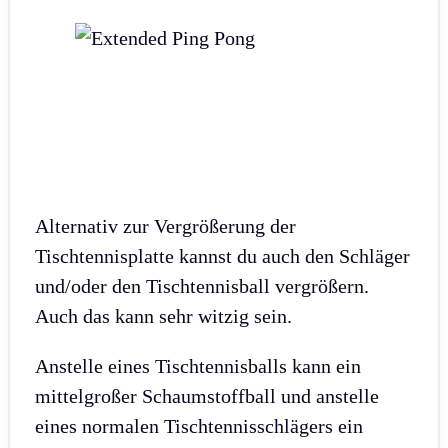
Alternativ zur Vergrößerung der
Tischtennisplatte kannst du auch den Schläger
und/oder den Tischtennisball vergrößern.
Auch das kann sehr witzig sein.
Anstelle eines Tischtennisballs kann ein
mittelgroßer Schaumstoffball und anstelle
eines normalen Tischtennisschlägers ein