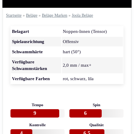
Startseite
»
Beläge
»
Beläge Marken
»
Joola Beläge
Belagart
Noppen-Innen (Tensor)
Spielausrichtung
Offensiv
Schwammhärte
hart (50°)
Verfügbare
2,0 mm / max+
Schwammstärken
Verfügbare Farben
rot, schwarz, lila
Tempo
Spin
9
6
Kontrolle
Qualität
4
6.5