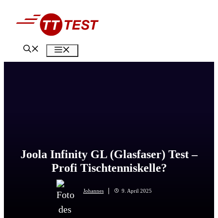
Zum
Inhalt
springen
Menü
Joola Infinity GL (Glasfaser) Test –
Profi Tischtenniskelle?
Johannes
9. April 2025