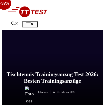
−51%
−51%
−39%
Zum
Inhalt
springen
Menü
Tischtennis Trainingsanzug Test 2026:
Besten Trainingsanzüge
Johannes
18. Februar 2023