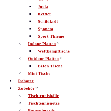
Joola
Kettler
Schildkröt
Sponeta
Sport-Thieme
Indoor Platten
Wettkampftische
Outdoor Platten
Beton Tische
Mini Tische
Roboter
Zubehör
Tischtennisbälle
Tischtennisnetze
Returnboards