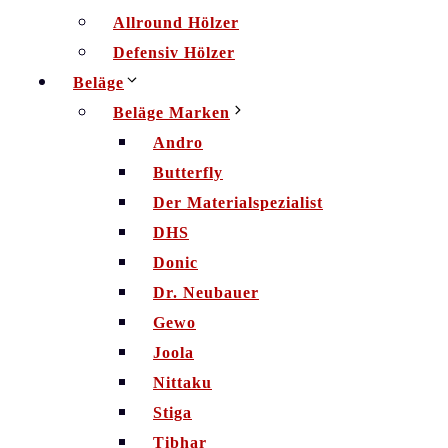
Allround Hölzer
Defensiv Hölzer
Beläge
Beläge Marken
Andro
Butterfly
Der Materialspezialist
DHS
Donic
Dr. Neubauer
Gewo
Joola
Nittaku
Stiga
Tibhar