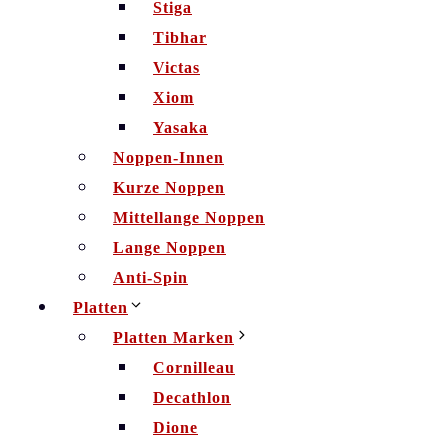
Stiga
Tibhar
Victas
Xiom
Yasaka
Noppen-Innen
Kurze Noppen
Mittellange Noppen
Lange Noppen
Anti-Spin
Platten
Platten Marken
Cornilleau
Decathlon
Dione