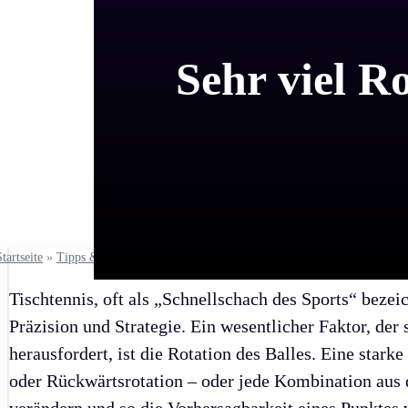
Sehr viel R
Startseite
»
Tipps & Regeln
»
Tipp der Woche
Tischtennis, oft als „Schnellschach des Sports“ bezei
Präzision und Strategie. Ein wesentlicher Faktor, de
herausfordert, ist die Rotation des Balles. Eine starke
oder Rückwärtsrotation – oder jede Kombination aus d
verändern und so die Vorhersagbarkeit eines Punktes 