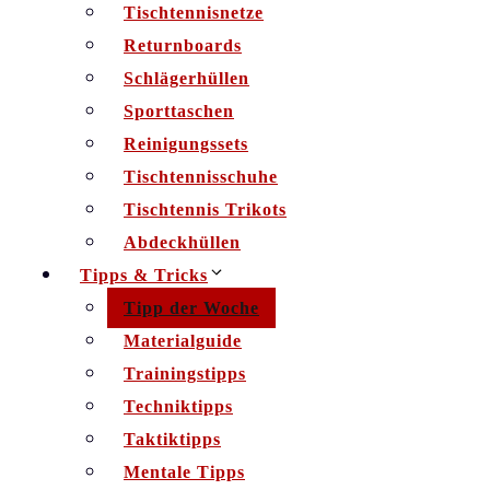
Tischtennisnetze
Returnboards
Schlägerhüllen
Sporttaschen
Reinigungssets
Tischtennisschuhe
Tischtennis Trikots
Abdeckhüllen
Tipps & Tricks
Tipp der Woche
Materialguide
Trainingstipps
Techniktipps
Taktiktipps
Mentale Tipps