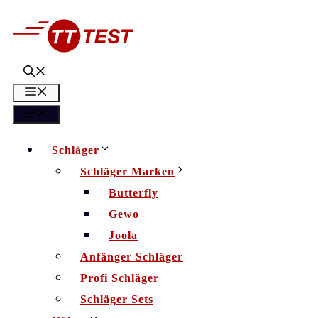
Zum
Inhalt
springen
Menü
Menü
Schläger
Schläger Marken
Butterfly
Gewo
Joola
Anfänger Schläger
Profi Schläger
Schläger Sets