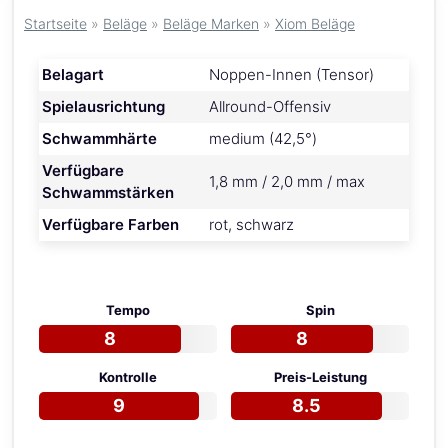
Startseite
»
Beläge
»
Beläge Marken
»
Xiom Beläge
Belagart
Noppen-Innen (Tensor)
Spielausrichtung
Allround-Offensiv
Schwammhärte
medium (42,5°)
Verfügbare
1,8 mm / 2,0 mm / max
Schwammstärken
Verfügbare Farben
rot, schwarz
Tempo
Spin
8
8
Kontrolle
Preis-Leistung
9
8.5