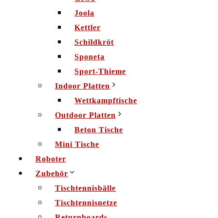
Joola
Kettler
Schildkröt
Sponeta
Sport-Thieme
Indoor Platten
Wettkampftische
Outdoor Platten
Beton Tische
Mini Tische
Roboter
Zubehör
Tischtennisbälle
Tischtennisnetze
Returnboards