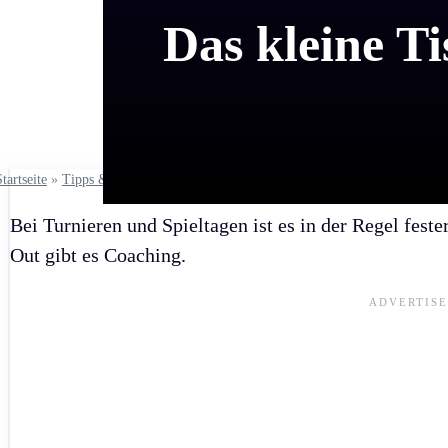
Das kleine T
Startseite
»
Tipps & Regeln
»
Tipp der Woche
Bei Turnieren und Spieltagen ist es in der Regel fest
Out gibt es Coaching.