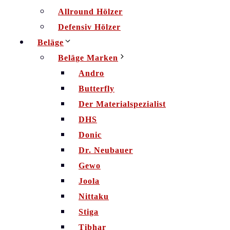
Allround Hölzer
Defensiv Hölzer
Beläge
Beläge Marken
Andro
Butterfly
Der Materialspezialist
DHS
Donic
Dr. Neubauer
Gewo
Joola
Nittaku
Stiga
Tibhar