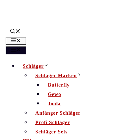
Zum
Inhalt
springen
Menü
Menü
Schläger
Schläger Marken
Butterfly
Gewo
Joola
Anfänger Schläger
Profi Schläger
Schläger Sets