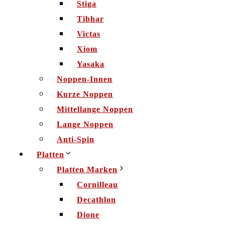
Stiga
Tibhar
Victas
Xiom
Yasaka
Noppen-Innen
Kurze Noppen
Mittellange Noppen
Lange Noppen
Anti-Spin
Platten
Platten Marken
Cornilleau
Decathlon
Dione