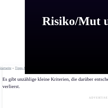
Risiko/Mut u
Startseite
»
Tipps & Regeln
»
Tipp der Woche
Es gibt unzählige kleine Kriterien, die darüber entsc
verlierst.