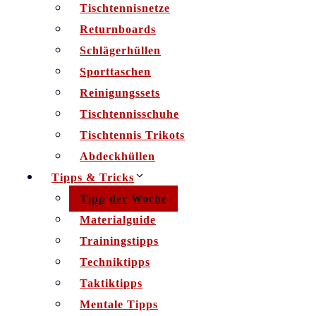
Tischtennisnetze
Returnboards
Schlägerhüllen
Sporttaschen
Reinigungssets
Tischtennisschuhe
Tischtennis Trikots
Abdeckhüllen
Tipps & Tricks
Tipp der Woche
Materialguide
Trainingstipps
Techniktipps
Taktiktipps
Mentale Tipps