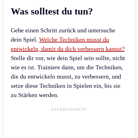
Was solltest du tun?
Gehe einen Schritt zurück und untersuche
dein Spiel.
Welche Techniken musst du
entwickeln, damit du dich verbessern kannst?
Stelle dir vor, wie dein Spiel sein sollte, nicht
wie es ist. Trainiere dann, um die Techniken,
die du entwickeln musst, zu verbessern, und
setze diese Techniken in Spielen ein, bis sie
zu Stärken werden.