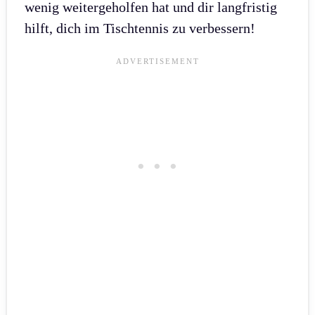
wenig weitergeholfen hat und dir langfristig
hilft, dich im Tischtennis zu verbessern!