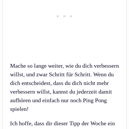
Mache so lange weiter, wie du dich verbessern
willst, und zwar Schritt für Schritt. Wenn du
dich entscheidest, dass du dich nicht mehr
verbessern willst, kannst du jederzeit damit
aufhören und einfach nur noch Ping Pong
spielen!
Ich hoffe, dass dir dieser Tipp der Woche ein