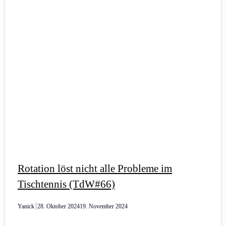
Rotation löst nicht alle Probleme im
Tischtennis (TdW#66)
Yanick
28. Oktober 2024
19. November 2024