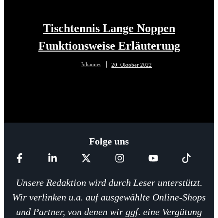
Tischtennis Lange Noppen
Funktionsweise Erläuterung
Johannes
20. Oktober 2022
Folge uns
Unsere Redaktion wird durch Leser unterstützt.
Wir verlinken u.a. auf ausgewählte Online-Shops
und Partner, von denen wir ggf. eine Vergütung