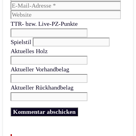
Mail-
Websi
Adres
TTR- bzw. Live-PZ-Punkte
Spielstil
Aktuelles Holz
Aktueller Vorhandbelag
Aktueller Rückhandbelag