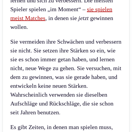
lernen und sich zu verbessern. Die meisten
Spieler spielen „im Moment“ –
sie spielen
meist Matches
, in denen sie
jetzt
gewinnen
wollen.
Sie vermeiden ihre Schwächen und verbessern
sie nicht. Sie setzen ihre Stärken so ein, wie
sie es schon immer getan haben, und lernen
nicht, neue Wege zu gehen. Sie versuchen, mit
dem zu gewinnen, was sie gerade haben, und
entwickeln keine neuen Stärken.
Wahrscheinlich verwenden sie dieselben
Aufschläge und Rückschläge, die sie schon
seit Jahren benutzen.
Es gibt Zeiten, in denen man spielen muss,