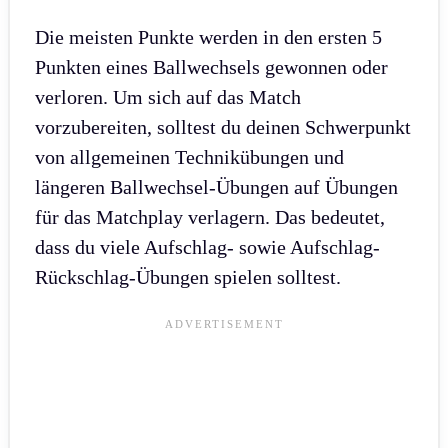
Die meisten Punkte werden in den ersten 5
Punkten eines Ballwechsels gewonnen oder
verloren. Um sich auf das Match
vorzubereiten, solltest du deinen Schwerpunkt
von allgemeinen Technikübungen und
längeren Ballwechsel-Übungen auf Übungen
für das Matchplay verlagern. Das bedeutet,
dass du viele Aufschlag- sowie Aufschlag-
Rückschlag-Übungen spielen solltest.