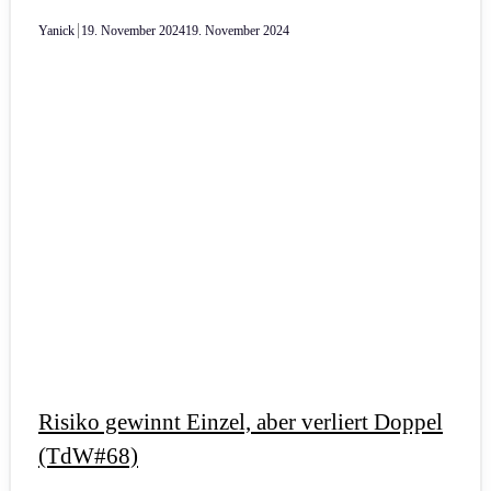
Yanick
19. November 2024
19. November 2024
Risiko gewinnt Einzel, aber verliert Doppel
(TdW#68)