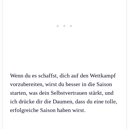
Wenn du es schaffst, dich auf den Wettkampf
vorzubereiten, wirst du besser in die Saison
starten, was dein Selbstvertrauen stärkt, und
ich drücke dir die Daumen, dass du eine tolle,
erfolgreiche Saison haben wirst.