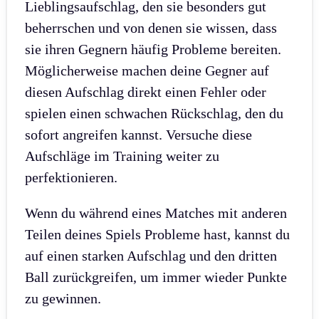
Lieblingsaufschlag, den sie besonders gut
beherrschen und von denen sie wissen, dass
sie ihren Gegnern häufig Probleme bereiten.
Möglicherweise machen deine Gegner auf
diesen Aufschlag direkt einen Fehler oder
spielen einen schwachen Rückschlag, den du
sofort angreifen kannst. Versuche diese
Aufschläge im Training weiter zu
perfektionieren.
Wenn du während eines Matches mit anderen
Teilen deines Spiels Probleme hast, kannst du
auf einen starken Aufschlag und den dritten
Ball zurückgreifen, um immer wieder Punkte
zu gewinnen.