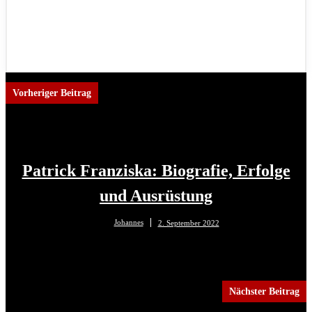
Vorheriger Beitrag
Patrick Franziska: Biografie, Erfolge
und Ausrüstung
Johannes
2. September 2022
Nächster Beitrag