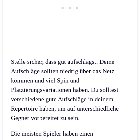
Stelle sicher, dass gut aufschlägst. Deine
Aufschläge sollten niedrig über das Netz
kommen und viel Spin und
Platzierungsvariationen haben. Du solltest
verschiedene gute Aufschläge in deinem
Repertoire haben, um auf unterschiedliche
Gegner vorbereitet zu sein.
Die meisten Spieler haben einen