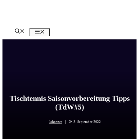
Zum
Inhalt
springen
Menü
Tischtennis Saisonvorbereitung Tipps
(TdW#5)
Johannes
3. September 2022