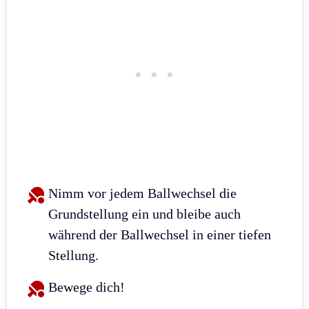
Nimm vor jedem Ballwechsel die
Grundstellung ein und bleibe auch
während der Ballwechsel in einer tiefen
Stellung.
Bewege dich!