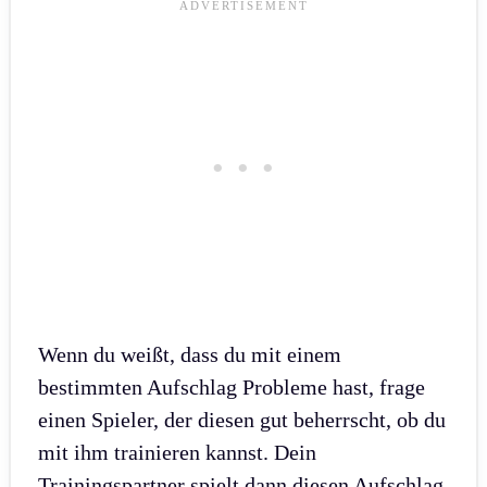
Wenn du weißt, dass du mit einem
bestimmten Aufschlag Probleme hast, frage
einen Spieler, der diesen gut beherrscht, ob du
mit ihm trainieren kannst. Dein
Trainingspartner spielt dann diesen Aufschlag