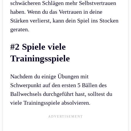
schwächeren Schlägen mehr Selbstvertrauen
haben. Wenn du das Vertrauen in deine
Stärken verlierst, kann dein Spiel ins Stocken
geraten.
#2 Spiele viele
Trainingsspiele
Nachdem du einige Übungen mit
Schwerpunkt auf den ersten 5 Bällen des
Ballwechsels durchgeführt hast, solltest du
viele Trainingsspiele absolvieren.