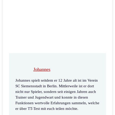
Johannes
Johannes spielt seitdem er 12 Jahre alt ist im Verein
SC Siemensstadt in Berlin. Mittlerweile ist er dort
nicht nur Spieler, sondern seit einigen Jahren auch
Trainer und Jugendwart und konnte in diesen
Funktionen wertvolle Erfahrungen sammeln, welche
er über TT-Test mit euch teilen möchte.