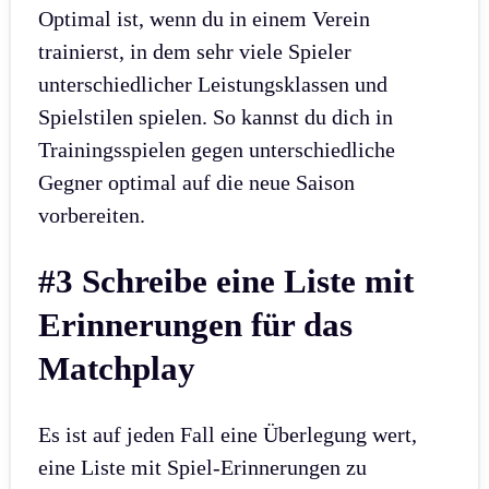
Optimal ist, wenn du in einem Verein
trainierst, in dem sehr viele Spieler
unterschiedlicher Leistungsklassen und
Spielstilen spielen. So kannst du dich in
Trainingsspielen gegen unterschiedliche
Gegner optimal auf die neue Saison
vorbereiten.
#3 Schreibe eine Liste mit
Erinnerungen für das
Matchplay
Es ist auf jeden Fall eine Überlegung wert,
eine Liste mit Spiel-Erinnerungen zu