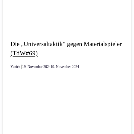
Die „Universaltaktik“ gegen Materialspieler
(TdW#69)
Yanick
19. November 2024
19. November 2024