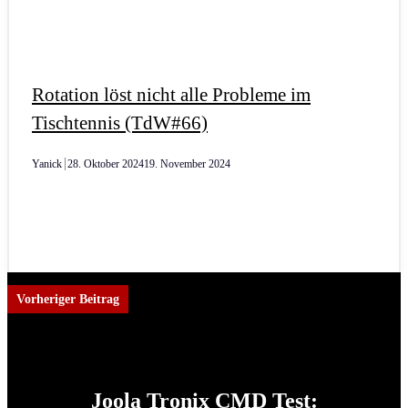
Rotation löst nicht alle Probleme im
Tischtennis (TdW#66)
Yanick
28. Oktober 2024
19. November 2024
Vorheriger Beitrag
Joola Tronix CMD Test: