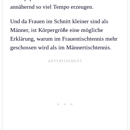
annähernd so viel Tempo erzeugen.
Und da Frauen im Schnitt kleiner sind als
Männer, ist Körpergröße eine mögliche
Erklärung, warum im Frauentischtennis mehr
geschossen wird als im Männertischtennis.