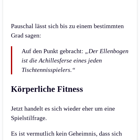
Pauschal lässt sich bis zu einem bestimmten
Grad sagen:
Auf den Punkt gebracht:
„Der Ellenbogen
ist die Achillesferse eines jeden
Tischtennisspielers.“
Körperliche Fitness
Jetzt handelt es sich wieder eher um eine
Spielstilfrage.
Es ist vermutlich kein Geheimnis, dass sich