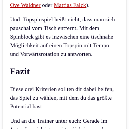
Ove Waldner
oder
Mattias Falck
).
Und: Topspinspiel heißt nicht, dass man sich
pauschal vom Tisch entfernt. Mit dem
Spinblock gibt es inzwischen eine tischnahe
Möglichkeit auf einen Topspin mit Tempo
und Vorwärtsrotation zu antworten.
Fazit
Diese drei Kriterien sollten dir dabei helfen,
das Spiel zu wählen, mit dem du das größte
Potential hast.
Und an die Trainer unter euch: Gerade im