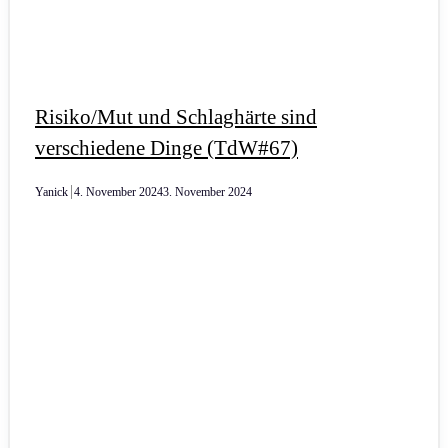
Risiko/Mut und Schlaghärte sind
verschiedene Dinge (TdW#67)
Yanick
4. November 2024
3. November 2024