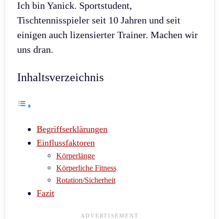
Ich bin Yanick. Sportstudent,
Tischtennisspieler seit 10 Jahren und seit
einigen auch lizensierter Trainer. Machen wir
uns dran.
Inhaltsverzeichnis
Begriffserklärungen
Einflussfaktoren
Körperlänge
Körperliche Fitness
Rotation/Sicherheit
Fazit