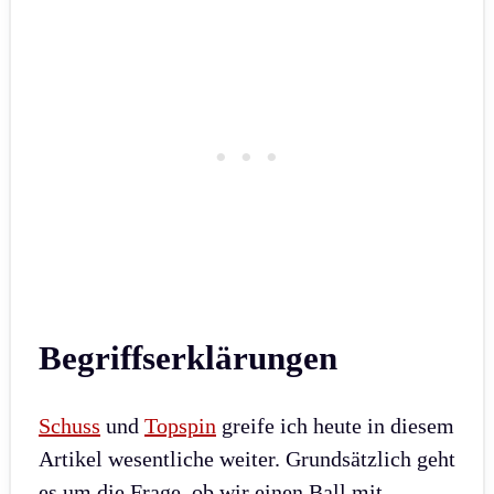
Begriffserklärungen
Schuss
und
Topspin
greife ich heute in diesem
Artikel wesentliche weiter. Grundsätzlich geht
es um die Frage, ob wir einen Ball mit