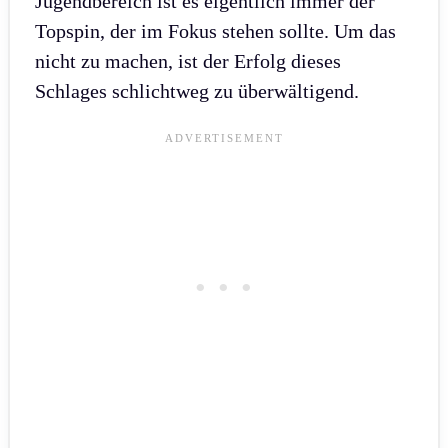
Jugendbereich ist es eigentlich immer der
Topspin, der im Fokus stehen sollte. Um das
nicht zu machen, ist der Erfolg dieses
Schlages schlichtweg zu überwältigend.