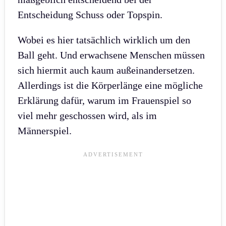
Entscheidung Schuss oder Topspin.
Wobei es hier tatsächlich wirklich um den
Ball geht. Und erwachsene Menschen müssen
sich hiermit auch kaum außeinandersetzen.
Allerdings ist die Körperlänge eine mögliche
Erklärung dafür, warum im Frauenspiel so
viel mehr geschossen wird, als im
Männerspiel.