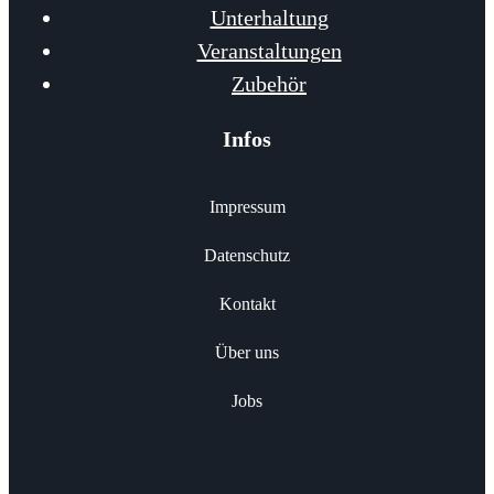
Unterhaltung
Veranstaltungen
Zubehör
Infos
Impressum
Datenschutz
Kontakt
Über uns
Jobs