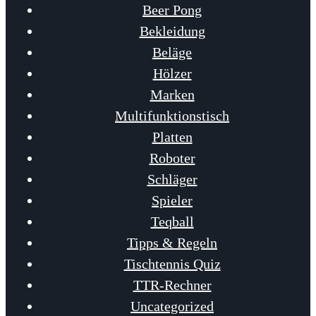
Beer Pong
Bekleidung
Beläge
Hölzer
Marken
Multifunktionstisch
Platten
Roboter
Schläger
Spieler
Teqball
Tipps & Regeln
Tischtennis Quiz
TTR-Rechner
Uncategorized