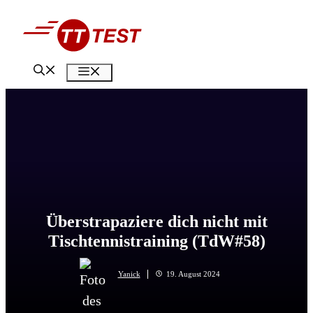
Zum
Inhalt
springen
Menü
Überstrapaziere dich nicht mit
Tischtennistraining (TdW#58)
Yanick
19. August 2024