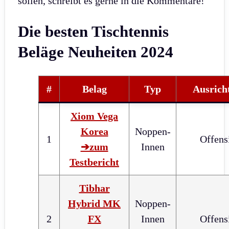
sollen, schreibt es gerne in die Kommentare!
Die besten Tischtennis
Beläge Neuheiten 2024
#
Belag
Typ
Ausrich
Xiom Vega
Korea
Noppen-
1
Offens
➔zum
Innen
Testbericht
Tibhar
Hybrid MK
Noppen-
2
FX
Innen
Offens