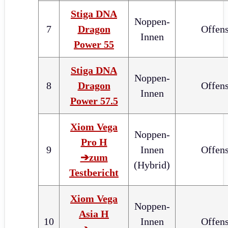
Stiga DNA
Noppen-
7
Dragon
Offens
Innen
Power 55
Stiga DNA
Noppen-
8
Dragon
Offens
Innen
Power 57.5
Xiom Vega
Noppen-
Pro H
9
Innen
Offens
➔zum
(Hybrid)
Testbericht
Xiom Vega
Noppen-
Asia H
10
Innen
Offens