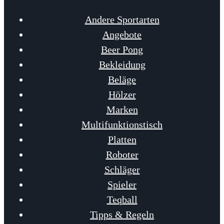
Andere Sportarten
Angebote
Beer Pong
Bekleidung
Beläge
Hölzer
Marken
Multifunktionstisch
Platten
Roboter
Schläger
Spieler
Teqball
Tipps & Regeln