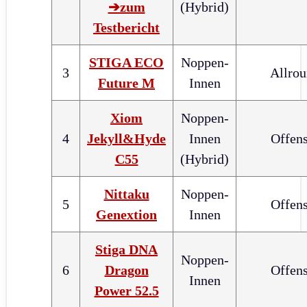
➔zum
(Hybrid)
Testbericht
STIGA ECO
Noppen-
3
Allro
Future M
Innen
Xiom
Noppen-
4
Jekyll&Hyde
Innen
Offens
C55
(Hybrid)
Nittaku
Noppen-
5
Offens
Genextion
Innen
Stiga DNA
Noppen-
6
Dragon
Offens
Innen
Power 52.5